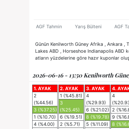
AGF Tahmin
Yarış Bülteni
AGF T
Günün Kenilworth Güney Afrika , Ankara , Th
Lakes ABD , Horseshoe Indianapolis ABD koş
atların yüzdelerine göre hazır kuponlar oluşt
2026-06-16 - 13:50 Kenilworth Güney
1. AYAK
2. AYAK
3. AYAK
4. AYA
2
1 (%45.81)
4
4
(%44.56)
(%29.93)
(%20.9
3
3 (%37.25)
(%25.45)
6 (%21.02)
2 (%16.
1 (%10.70)
6 (%19.51)
8 (%19.78)
9 (%16.
4 (%4.00)
2 (%5.71)
5 (%11.09)
8 (%16.