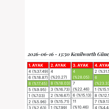
2026-06-16 - 13:50 Kenilworth Güney
1. AYAK
2. AYAK
3. AYAK
4. AYA
4 (%37.49)
4
4
2 (%31.
(%20.27)
(%28.05)
6 (%18.87)
6
8 (%18.03)
7
(%23.3
8 (%17.45)
(%22.46)
3 (%16.73)
1 (%15.
5 (%9.95)
6 (%15.13)
2 (%16.67)
8 (%12.
1 (%7.03)
11
9 (%15.71)
7 (%9.1
2 (%5.96)
(%10.46)
1 (%7.99)
4 (%4.4
3 (%2.63)