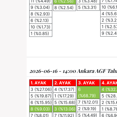
7 (%7.7
11 (%4.49)
3 (%3.48)
6 (%2.56)
10 (%6.1
9 (%3.04)
5 (%3.31)
8 (%2.54)
4 (%5.6
8 (%2.93)
2 (%3.2
6 (%2.13)
1 (%2.5
10 (%1.73)
9 (%2.4
1 (%0.85)
2026-06-16 - 14:00 Ankara AGF Tahmi
1. AYAK
2. AYAK
3. AYAK
4. AYA
3 (%27.06)
4 (%17.37)
6
4 (%32.
(%68.79)
5 (%19.87)
1 (%17.29)
5 (%28.
7 (%12.01)
6 (%15.95)
5 (%15.68)
2 (%15.
2 (%9.19)
8 (%9.03)
3 (%13.06)
1 (%8.7
5 (%4.49)
7 (%8.01)
7 (%11.92)
6 (%6.9