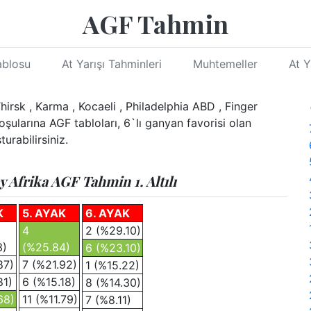
AGF Tahmin
ablosu
At Yarışı Tahminleri
Muhtemeller
At Y
irsk , Karma , Kocaeli , Philadelphia ABD , Finger
ularına AGF tabloları, 6`lı ganyan favorisi olan
urabilirsiniz.
 Afrika AGF Tahmin 1. Altılı
K
5. AYAK
6. AYAK
4
2 (%29.10)
3)
(%25.84)
6 (%23.10)
87)
7 (%21.92)
1 (%15.22)
81)
6 (%15.18)
8 (%14.30)
68)
11 (%11.79)
7 (%8.11)