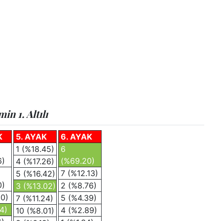
n 1. Altılı
K
5. AYAK
6. AYAK
1 (%18.45)
6
6)
(%69.20)
4 (%17.26)
7 (%12.13)
5 (%16.42)
0)
2 (%8.76)
3 (%13.02)
10)
5 (%4.39)
7 (%11.24)
4)
4 (%2.89)
10 (%8.01)