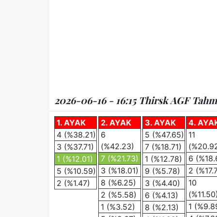
2026-06-16 - 16:15 Thirsk AGF Tahmin
1. AYAK
2. AYAK
3. AYAK
4. AYA
4 (%38.21)
6
5 (%47.65)
11
(%42.23)
(%20.9
3 (%37.71)
7 (%18.71)
7 (%21.73)
6 (%18.
1 (%12.01)
1 (%12.78)
3 (%18.01)
2 (%17.
5 (%10.59)
9 (%5.78)
8 (%6.25)
10
2 (%1.47)
3 (%4.40)
(%11.50
2 (%5.58)
6 (%4.13)
1 (%9.8
1 (%3.52)
8 (%2.13)