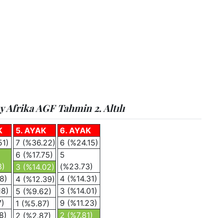
 Afrika AGF Tahmin 2. Altılı
K
5. AYAK
6. AYAK
51)
7 (%36.22)
6 (%24.15)
6 (%17.75)
5
3)
(%23.73)
3 (%14.02)
18)
4 (%14.31)
4 (%12.39)
18)
3 (%14.01)
5 (%9.62)
7)
9 (%11.23)
1 (%5.87)
8)
2 (%7.81)
2 (%2.87)