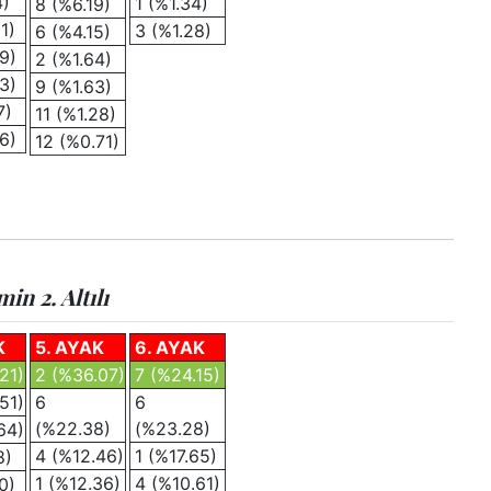
4)
1 (%1.34)
8 (%6.19)
1)
3 (%1.28)
6 (%4.15)
9)
2 (%1.64)
3)
9 (%1.63)
7)
11 (%1.28)
6)
12 (%0.71)
n 2. Altılı
K
5. AYAK
6. AYAK
21)
2 (%36.07)
7 (%24.15)
51)
6
6
(%22.38)
(%23.28)
64)
4 (%12.46)
1 (%17.65)
8)
1 (%12.36)
4 (%10.61)
0)