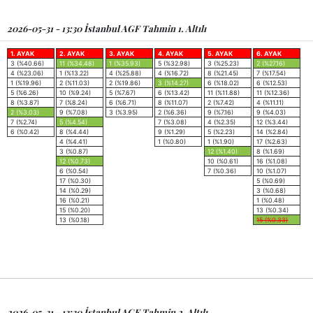
2026-05-31 - 13:30 İstanbul AGF Tahmin 1. Altılı
1. AYAK
2. AYAK
3. AYAK
4. AYAK
5. AYAK
6. AYAK
3 (%40.66)
11 (%34.48)
1 (%35.93)
5 (%32.98)
3 (%25.23)
2 (%27.16)
4 (%23.06)
1 (%13.22)
4 (%25.88)
4 (%16.72)
8 (%21.45)
7 (%17.54)
1 (%19.96)
2 (%11.03)
2 (%19.86)
3 (%14.27)
6 (%18.02)
6 (%12.53)
5 (%6.26)
10 (%9.24)
5 (%7.67)
6 (%13.42)
11 (%11.88)
11 (%12.36)
8 (%3.87)
7 (%8.24)
6 (%6.71)
8 (%11.07)
2 (%7.42)
4 (%11.11)
2 (%3.03)
9 (%7.08)
3 (%3.95)
2 (%6.36)
9 (%7.16)
9 (%4.03)
7 (%2.74)
5 (%4.54)
7 (%3.08)
4 (%2.35)
12 (%3.44)
6 (%0.42)
8 (%4.44)
9 (%1.29)
5 (%2.23)
14 (%2.84)
4 (%4.41)
1 (%0.80)
1 (%1.90)
17 (%2.63)
3 (%0.87)
12 (%1.40)
8 (%1.69)
12 (%0.73)
10 (%0.61)
16 (%1.08)
6 (%0.54)
7 (%0.36)
10 (%1.07)
17 (%0.30)
5 (%0.69)
14 (%0.29)
3 (%0.68)
16 (%0.21)
1 (%0.48)
15 (%0.20)
13 (%0.34)
13 (%0.18)
15 (%0.33)
2026-05-31 - 13:30 İstanbul AGF Tahmin 2. Altılı