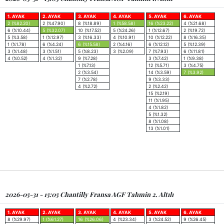
1. AYAK
2. AYAK
3. AYAK
4. AYAK
5. AYAK
6. AYAK
2 (%82.20)
2 (%47.90)
8 (%18.89)
1 (%58.58)
16 (%23.22)
4 (%21.68)
6 (%10.44)
5 (%32.07)
10 (%17.52)
5 (%24.26)
1 (%12.67)
2 (%19.72)
5 (%3.58)
1 (%12.97)
3 (%16.33)
4 (%10.91)
10 (%12.22)
8 (%16.35)
1 (%1.78)
6 (%4.24)
6 (%15.58)
2 (%4.16)
6 (%12.12)
5 (%12.39)
3 (%1.48)
3 (%1.51)
5 (%8.23)
3 (%2.09)
7 (%7.93)
6 (%11.81)
4 (%0.52)
4 (%1.32)
9 (%7.28)
3 (%7.42)
1 (%9.38)
1 (%7.13)
12 (%5.71)
3 (%4.75)
2 (%3.54)
14 (%3.59)
7 (%3.92)
7 (%2.78)
9 (%3.33)
4 (%2.72)
2 (%2.42)
15 (%2.19)
11 (%1.95)
4 (%1.82)
5 (%1.32)
8 (%1.08)
13 (%1.01)
2026-05-31 - 15:05 Chantilly Fransa AGF Tahmin 2. Altılı
1. AYAK
2. AYAK
3. AYAK
4. AYAK
5. AYAK
6. AYAK
8 (%29.97)
1 (%61.27)
16 (%26.06)
4 (%23.34)
3 (%24.52)
9 (%26.45)