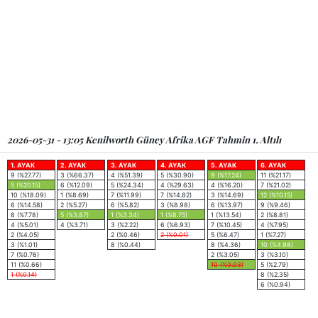
2026-05-31 - 13:05 Kenilworth Güney Afrika AGF Tahmin 1. Altılı
1. AYAK
2. AYAK
3. AYAK
4. AYAK
5. AYAK
6. AYAK
9 (%27.77)
3 (%66.37)
4 (%51.39)
5 (%30.90)
9 (%17.24)
11 (%21.17)
5 (%20.15)
6 (%12.09)
5 (%24.34)
4 (%29.63)
4 (%16.20)
7 (%21.02)
10 (%18.09)
1 (%8.69)
7 (%11.99)
7 (%14.82)
3 (%14.69)
12 (%10.15)
6 (%14.58)
2 (%5.27)
6 (%5.82)
3 (%8.98)
6 (%13.97)
9 (%9.46)
8 (%7.78)
5 (%3.87)
1 (%3.34)
1 (%8.75)
1 (%13.54)
2 (%8.81)
4 (%5.01)
4 (%3.71)
3 (%2.22)
6 (%6.93)
7 (%10.45)
4 (%7.95)
2 (%4.05)
2 (%0.46)
2 (%0.01)
5 (%6.47)
1 (%7.27)
3 (%1.01)
8 (%0.44)
8 (%4.36)
10 (%4.98)
7 (%0.76)
2 (%3.05)
3 (%3.10)
11 (%0.66)
10 (%0.03)
5 (%2.79)
1 (%0.14)
8 (%2.35)
6 (%0.94)