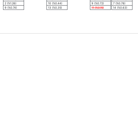
2 (%1.26)
10 (%0.44)
9 (%0.72)
7 (%0.78)
9 (%0.74)
13 (%0.35)
11 (%0.15)
14 (%0.63)