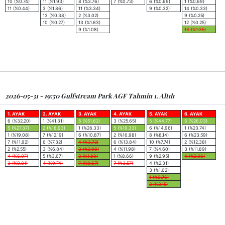
10 (%0.74)
11 (%1.93)
8 (%3.76)
7 (%0.73)
6 (%0.69)
1 (%0.69)
11 (%0.44)
3 (%1.86)
11 (%3.34)
9 (%0.32)
14 (%0.33)
13 (%0.38)
2 (%3.02)
9 (%0.25)
10 (%0.27)
13 (%1.63)
12 (%0.25)
9 (%1.08)
13 (%1.35)
2026-05-31 - 19:50 Gulfstream Park AGF Tahmin 1. Altılı
1. AYAK
2. AYAK
3. AYAK
4. AYAK
5. AYAK
6. AYAK
6 (%32.20)
1 (%41.31)
5 (%51.62)
3 (%25.65)
5 (%44.77)
5 (%26.03)
5 (%27.37)
2 (%18.93)
1 (%28.33)
5 (%19.33)
6 (%14.96)
1 (%23.74)
1 (%19.08)
7 (%12.19)
6 (%10.87)
2 (%16.98)
8 (%8.14)
6 (%23.59)
7 (%11.92)
6 (%7.32)
4 (%3.72)
6 (%13.84)
10 (%7.74)
2 (%12.38)
2 (%2.55)
3 (%6.84)
3 (%2.98)
4 (%11.98)
7 (%4.60)
3 (%11.89)
4 (%6.07)
5 (%3.67)
2 (%1.80)
1 (%8.66)
9 (%2.95)
4 (%2.36)
3 (%0.81)
4 (%9.74)
7 (%0.67)
7 (%3.57)
4 (%2.31)
3 (%1.62)
1 (%9.76)
2 (%3.15)