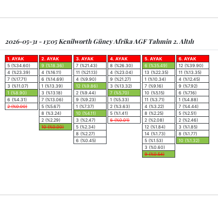
2026-05-31 - 13:05 Kenilworth Güney Afrika AGF Tahmin 2. Altılı
1. AYAK
2. AYAK
3. AYAK
4. AYAK
5. AYAK
6. AYAK
5 (%34.60)
9 (%18.36)
7 (%21.43)
8 (%26.30)
6 (%35.49)
12 (%39.90)
4 (%23.39)
4 (%16.11)
11 (%21.13)
4 (%23.04)
13 (%22.35)
11 (%13.35)
7 (%17.71)
6 (%14.69)
4 (%9.90)
9 (%21.27)
1 (%10.34)
4 (%12.45)
3 (%11.07)
1 (%13.39)
12 (%9.86)
3 (%13.32)
7 (%9.16)
9 (%7.92)
1 (%8.90)
3 (%13.18)
2 (%9.44)
7 (%5.70)
10 (%5.15)
6 (%7.16)
6 (%4.31)
7 (%13.06)
9 (%9.23)
1 (%5.33)
11 (%3.71)
1 (%4.88)
2 (%0.00)
5 (%5.67)
1 (%7.37)
2 (%3.63)
4 (%3.22)
7 (%4.44)
8 (%3.24)
10 (%4.11)
5 (%1.41)
8 (%2.25)
5 (%2.51)
2 (%2.29)
3 (%2.47)
6 (%0.01)
2 (%2.08)
2 (%2.46)
10 (%0.00)
5 (%2.34)
12 (%1.84)
3 (%1.85)
8 (%2.27)
14 (%1.73)
8 (%1.77)
6 (%0.45)
5 (%1.53)
10 (%1.32)
3 (%0.60)
9 (%0.54)