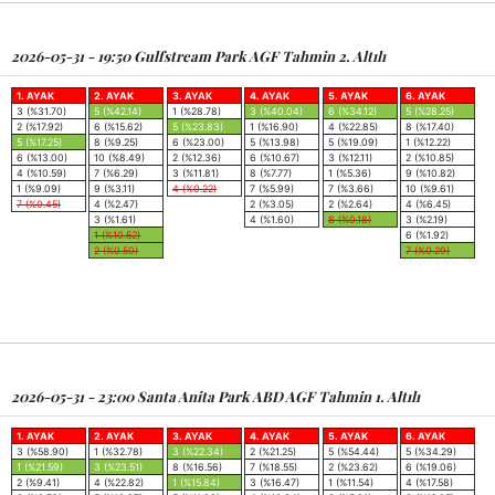
2026-05-31 - 19:50 Gulfstream Park AGF Tahmin 2. Altılı
1. AYAK
2. AYAK
3. AYAK
4. AYAK
5. AYAK
6. AYAK
3 (%31.70)
5 (%42.14)
1 (%28.78)
3 (%40.04)
6 (%34.12)
5 (%28.25)
2 (%17.92)
6 (%15.62)
5 (%23.83)
1 (%16.90)
4 (%22.85)
8 (%17.40)
5 (%17.25)
8 (%9.25)
6 (%23.00)
5 (%13.98)
5 (%19.09)
1 (%12.22)
6 (%13.00)
10 (%8.49)
2 (%12.36)
6 (%10.67)
3 (%12.11)
2 (%10.85)
4 (%10.59)
7 (%6.29)
3 (%11.81)
8 (%7.77)
1 (%5.36)
9 (%10.82)
1 (%9.09)
9 (%3.11)
4 (%0.22)
7 (%5.99)
7 (%3.66)
10 (%9.61)
7 (%0.45)
4 (%2.47)
2 (%3.05)
2 (%2.64)
4 (%6.45)
3 (%1.61)
4 (%1.60)
8 (%0.18)
3 (%2.19)
1 (%10.52)
6 (%1.92)
2 (%0.50)
7 (%0.29)
2026-05-31 - 23:00 Santa Anita Park ABD AGF Tahmin 1. Altılı
1. AYAK
2. AYAK
3. AYAK
4. AYAK
5. AYAK
6. AYAK
3 (%58.90)
1 (%32.78)
3 (%22.34)
2 (%21.25)
5 (%54.44)
5 (%34.29)
1 (%21.59)
3 (%23.51)
8 (%16.56)
7 (%18.55)
2 (%23.62)
6 (%19.06)
2 (%9.41)
4 (%22.82)
1 (%15.84)
3 (%16.47)
1 (%11.54)
4 (%17.58)