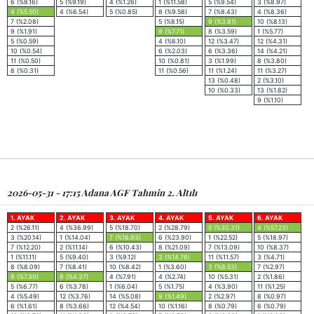
6 (%8.16)
5 (%9.19)
4 (%1.26)
1 (%11.58)
5 (%9.54)
3 (%8.97)
4 (%5.50)
4 (%6.54)
5 (%0.85)
8 (%9.58)
7 (%8.43)
4 (%8.36)
7 (%2.08)
5 (%8.15)
9 (%3.81)
10 (%8.13)
9 (%1.91)
9 (%7.71)
8 (%3.59)
1 (%5.77)
5 (%0.59)
4 (%6.10)
12 (%3.47)
12 (%4.31)
10 (%0.54)
6 (%2.03)
6 (%3.36)
14 (%4.21)
11 (%0.50)
10 (%0.81)
3 (%1.99)
8 (%3.80)
8 (%0.31)
11 (%0.56)
11 (%1.24)
11 (%3.27)
13 (%0.48)
2 (%3.10)
10 (%0.33)
13 (%1.82)
9 (%1.10)
2026-05-31 - 17:15 Adana AGF Tahmin 2. Altılı
1. AYAK
2. AYAK
3. AYAK
4. AYAK
5. AYAK
6. AYAK
2 (%26.11)
4 (%36.99)
5 (%18.70)
2 (%28.79)
5 (%30.31)
4 (%57.23)
3 (%20.14)
1 (%14.04)
7 (%16.93)
6 (%23.90)
1 (%22.52)
5 (%18.97)
7 (%12.20)
2 (%11.14)
6 (%10.43)
8 (%21.09)
7 (%13.09)
10 (%8.37)
1 (%11.11)
5 (%9.40)
3 (%9.12)
3 (%14.76)
11 (%11.57)
3 (%4.71)
8 (%8.09)
7 (%8.41)
10 (%8.42)
1 (%3.60)
3 (%8.53)
7 (%2.97)
9 (%7.30)
9 (%4.37)
4 (%7.91)
4 (%2.74)
10 (%5.31)
2 (%1.86)
5 (%6.77)
6 (%3.78)
1 (%6.04)
5 (%1.75)
4 (%3.90)
11 (%1.25)
4 (%5.49)
12 (%3.76)
14 (%5.08)
9 (%1.49)
2 (%2.97)
8 (%0.97)
6 (%1.61)
8 (%3.66)
12 (%4.54)
10 (%1.16)
8 (%0.79)
6 (%0.79)