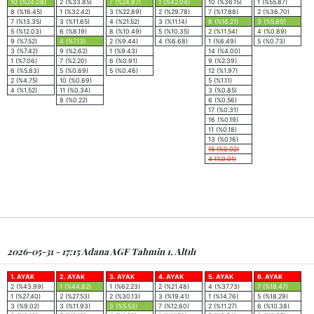
10 (%24.08)
2 (%33.85)
7 (%24.87)
1 (%42.04)
10 (%36.15)
1 (%55.87)
8 (%16.45)
1 (%32.42)
3 (%22.89)
2 (%29.78)
7 (%17.88)
2 (%36.70)
7 (%13.35)
3 (%11.65)
4 (%21.52)
3 (%11.14)
8 (%16.21)
3 (%5.80)
5 (%12.03)
6 (%8.19)
8 (%10.49)
5 (%10.35)
2 (%11.54)
4 (%0.89)
9 (%7.52)
4 (%7.13)
2 (%9.44)
4 (%6.68)
1 (%6.49)
5 (%0.73)
3 (%7.42)
9 (%2.62)
1 (%9.43)
14 (%4.00)
1 (%7.06)
7 (%2.20)
6 (%0.91)
9 (%2.39)
6 (%5.83)
5 (%0.69)
5 (%0.46)
12 (%1.97)
2 (%4.75)
10 (%0.69)
5 (%1.11)
4 (%1.52)
11 (%0.34)
3 (%0.85)
8 (%0.22)
6 (%0.56)
17 (%0.31)
16 (%0.19)
11 (%0.18)
13 (%0.16)
15 (%0.02)
4 (%0.01)
2026-05-31 - 17:15 Adana AGF Tahmin 1. Altılı
1. AYAK
2. AYAK
3. AYAK
4. AYAK
5. AYAK
6. AYAK
2 (%43.99)
1 (%44.82)
1 (%62.23)
2 (%21.48)
4 (%37.73)
7 (%18.47)
1 (%27.40)
2 (%27.53)
2 (%30.13)
3 (%19.41)
1 (%14.76)
5 (%18.29)
3 (%9.02)
3 (%11.93)
3 (%5.53)
7 (%12.60)
2 (%11.27)
6 (%10.38)