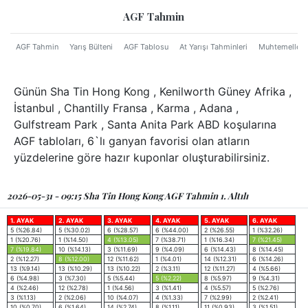
AGF Tahmin
AGF Tahmin
Yarış Bülteni
AGF Tablosu
At Yarışı Tahminleri
Muhtemeller
Günün Sha Tin Hong Kong , Kenilworth Güney Afrika ,
İstanbul , Chantilly Fransa , Karma , Adana ,
Gulfstream Park , Santa Anita Park ABD koşularına
AGF tabloları, 6`lı ganyan favorisi olan atların
yüzdelerine göre hazır kuponlar oluşturabilirsiniz.
2026-05-31 - 09:15 Sha Tin Hong Kong AGF Tahmin 1. Altılı
1. AYAK
2. AYAK
3. AYAK
4. AYAK
5. AYAK
6. AYAK
5 (%26.84)
5 (%30.02)
6 (%28.57)
6 (%44.00)
2 (%26.55)
1 (%32.26)
1 (%20.76)
1 (%14.50)
4 (%13.05)
7 (%38.71)
1 (%16.34)
7 (%21.45)
7 (%19.84)
10 (%14.13)
3 (%11.69)
9 (%4.09)
6 (%14.43)
8 (%14.45)
2 (%12.27)
8 (%12.00)
12 (%11.62)
1 (%4.01)
14 (%12.31)
6 (%14.26)
13 (%9.14)
13 (%10.29)
13 (%10.22)
2 (%3.11)
12 (%11.27)
4 (%5.66)
6 (%4.98)
3 (%7.30)
5 (%5.44)
5 (%2.22)
8 (%5.97)
9 (%4.31)
4 (%2.46)
12 (%2.78)
1 (%4.56)
3 (%1.41)
4 (%5.57)
5 (%2.76)
3 (%1.13)
2 (%2.06)
10 (%4.07)
4 (%1.33)
7 (%2.99)
2 (%2.41)
10 (%0.70)
6 (%1.64)
14 (%2.74)
8 (%1.11)
11 (%0.93)
3 (%1.51)