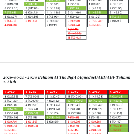
5 (%19.09)
7 (%17.11)
8 (%17.81)
4 (%18.14)
1 (%8.87)
4 (%13.70)
8 (%13.66)
2 (%12.80)
3 (%13.62)
5 (%11.89)
4 (%8.23)
2 (%11.95)
7 (%5.61)
6 (%8.42)
4 (%11.38)
9 (%11.66)
6 (%6.55)
3 (%9.60)
3 (%3.97)
4 (%4.39)
1 (%6.90)
7 (%9.92)
5 (%1.79)
1 (%9.31)
2 (%1.83)
3 (%1.55)
6 (%2.24)
3 (%2.60)
3 (%10.48)
5 (%5.91)
4 (%0.29)
2 (%2.11)
6 (%0.24)
8 (%0.06)
1 (%0.12)
10 (%0.09)
11 (%0.03)
2026-05-24 - 20:10 Belmont At The Big A (Aqueduct) ABD AGF Tahmin
2. Altılı
1. AYAK
2. AYAK
3. AYAK
4. AYAK
5. AYAK
6. AYAK
8 (%22.32)
7 (%31.04)
6 (%22.49)
11 (%40.00)
9 (%44.93)
7 (%24.23)
2 (%21.33)
2 (%29.75)
7 (%21.32)
10 (%36.49)
10 (%21.30)
6 (%23.87)
4 (%20.00)
4 (%12.81)
4 (%14.42)
4 (%11.41)
8 (%16.43)
5 (%16.83)
5 (%14.29)
1 (%12.24)
2 (%13.24)
8 (%8.20)
11 (%6.37)
3 (%14.23)
9 (%10.76)
6 (%9.04)
3 (%11.15)
12 (%2.98)
6 (%5.58)
8 (%11.14)
7 (%10.49)
5 (%3.51)
1 (%10.44)
7 (%0.21)
1 (%4.56)
2 (%4.77)
3 (%0.70)
3 (%1.59)
5 (%6.95)
3 (%0.20)
2 (%0.56)
1 (%4.47)
6 (%0.06)
8 (%0.03)
2 (%0.19)
4 (%0.11)
4 (%0.31)
1 (%0.03)
1 (%0.15)
7 (%0.06)
9 (%0.15)