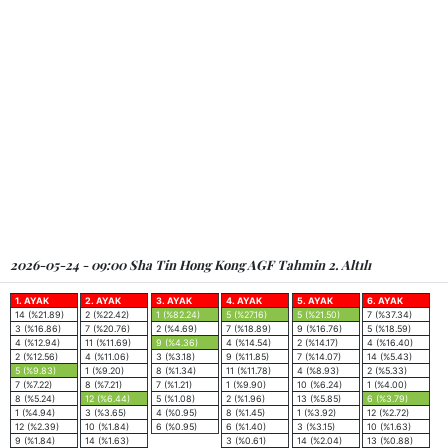
2026-05-24 - 09:00 Sha Tin Hong Kong AGF Tahmin 2. Altılı
1. AYAK
2. AYAK
3. AYAK
4. AYAK
5. AYAK
6. AYAK
14 (%21.89)
2 (%22.42)
1 (%82.24)
5 (%27.16)
5 (%21.50)
7 (%37.34)
3 (%16.86)
7 (%20.76)
2 (%4.69)
7 (%18.89)
9 (%16.76)
5 (%18.59)
4 (%12.94)
11 (%11.69)
9 (%4.36)
4 (%14.54)
2 (%14.17)
4 (%16.40)
2 (%12.56)
4 (%11.06)
3 (%3.18)
9 (%11.85)
7 (%14.07)
14 (%5.43)
5 (%9.83)
1 (%9.20)
8 (%1.34)
11 (%11.78)
4 (%8.93)
2 (%5.33)
7 (%7.22)
8 (%7.21)
7 (%1.21)
1 (%9.90)
10 (%6.24)
1 (%4.00)
8 (%5.24)
12 (%6.44)
5 (%1.08)
2 (%1.96)
13 (%5.85)
6 (%3.79)
1 (%4.94)
3 (%3.65)
4 (%0.95)
8 (%1.45)
1 (%3.92)
12 (%2.72)
12 (%2.39)
10 (%1.84)
6 (%0.95)
6 (%1.40)
3 (%3.15)
10 (%1.63)
9 (%1.84)
14 (%1.63)
3 (%0.61)
14 (%2.04)
13 (%0.88)