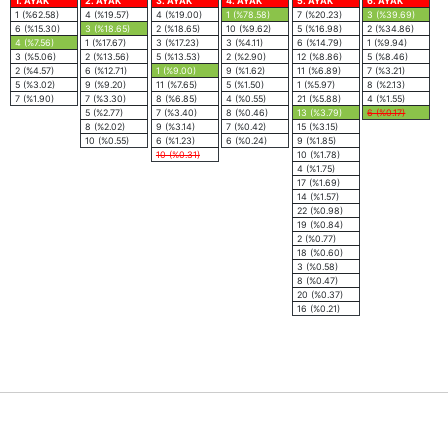
1. AYAK
2. AYAK
3. AYAK
4. AYAK
5. AYAK
6. AYAK
1 (%62.58)
4 (%19.57)
4 (%19.00)
1 (%78.58)
7 (%20.23)
3 (%39.69)
6 (%15.30)
3 (%18.65)
2 (%18.65)
10 (%9.62)
5 (%16.98)
2 (%34.86)
4 (%7.56)
1 (%17.67)
3 (%17.23)
3 (%4.11)
6 (%14.79)
1 (%9.94)
3 (%5.06)
2 (%13.56)
5 (%13.53)
2 (%2.90)
12 (%8.86)
5 (%8.46)
2 (%4.57)
6 (%12.71)
1 (%9.00)
9 (%1.62)
11 (%6.89)
7 (%3.21)
5 (%3.02)
9 (%9.20)
11 (%7.65)
5 (%1.50)
1 (%5.97)
8 (%2.13)
7 (%1.90)
7 (%3.30)
8 (%6.85)
4 (%0.55)
21 (%5.88)
4 (%1.55)
5 (%2.77)
7 (%3.40)
8 (%0.46)
13 (%3.79)
6 (%0.17)
8 (%2.02)
9 (%3.14)
7 (%0.42)
15 (%3.15)
10 (%0.55)
6 (%1.23)
6 (%0.24)
9 (%1.85)
10 (%0.31)
10 (%1.78)
4 (%1.75)
17 (%1.69)
14 (%1.57)
22 (%0.98)
19 (%0.84)
2 (%0.77)
18 (%0.60)
3 (%0.58)
8 (%0.47)
20 (%0.37)
16 (%0.21)