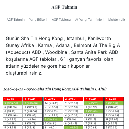
AGF Tahmin
AGF Tahmin
Yarış Bülteni
AGF Tablosu
At Yarışı Tahminleri
Muhtemeller
Günün Sha Tin Hong Kong , İstanbul , Kenilworth
Güney Afrika , Karma , Adana , Belmont At The Big A
(Aqueduct) ABD , Woodbine , Santa Anita Park ABD
koşularına AGF tabloları, 6`lı ganyan favorisi olan
atların yüzdelerine göre hazır kuponlar
oluşturabilirsiniz.
2026-05-24 - 09:00 Sha Tin Hong Kong AGF Tahmin 1. Altılı
1. AYAK
2. AYAK
3. AYAK
4. AYAK
5. AYAK
6. AYAK
3 (%50.04)
2 (%20.66)
14 (%17.41)
2 (%25.38)
1 (%85.76)
5 (%30.12)
8 (%17.59)
9 (%17.98)
4 (%15.04)
7 (%20.52)
2 (%4.57)
7 (%18.07)
4 (%7.22)
7 (%17.06)
2 (%14.53)
11 (%12.22)
9 (%3.00)
4 (%14.80)
14 (%6.96)
4 (%8.85)
3 (%13.94)
4 (%10.38)
3 (%1.91)
9 (%10.49)
2 (%4.84)
1 (%8.76)
5 (%9.93)
1 (%8.10)
8 (%1.15)
11 (%9.92)
1 (%4.26)
3 (%6.78)
7 (%8.31)
8 (%6.45)
7 (%1.13)
1 (%9.37)
5 (%3.32)
5 (%5.18)
8 (%6.01)
12 (%6.30)
5 (%0.88)
2 (%2.39)