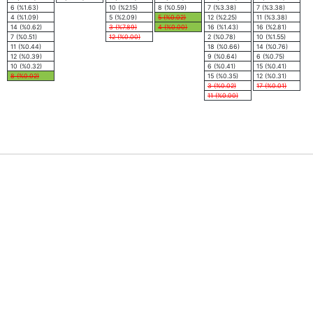
6 (%1.63)
10 (%2.15)
8 (%0.59)
7 (%3.38)
7 (%3.38)
4 (%1.09)
5 (%2.09)
5 (%0.02)
12 (%2.25)
11 (%3.38)
14 (%0.62)
3 (%7.89)
4 (%0.00)
16 (%1.43)
16 (%2.81)
7 (%0.51)
12 (%0.00)
2 (%0.78)
10 (%1.55)
11 (%0.44)
18 (%0.66)
14 (%0.76)
12 (%0.39)
9 (%0.64)
6 (%0.75)
10 (%0.32)
6 (%0.41)
15 (%0.41)
8 (%0.02)
15 (%0.35)
12 (%0.31)
3 (%0.02)
17 (%0.01)
11 (%0.00)