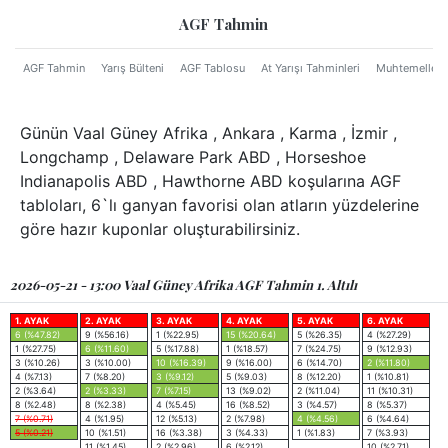
AGF Tahmin
AGF Tahmin
Yarış Bülteni
AGF Tablosu
At Yarışı Tahminleri
Muhtemeller
Günün Vaal Güney Afrika , Ankara , Karma , İzmir ,
Longchamp , Delaware Park ABD , Horseshoe
Indianapolis ABD , Hawthorne ABD koşularına AGF
tabloları, 6`lı ganyan favorisi olan atların yüzdelerine
göre hazır kuponlar oluşturabilirsiniz.
2026-05-21 - 13:00 Vaal Güney Afrika AGF Tahmin 1. Altılı
1. AYAK
2. AYAK
3. AYAK
4. AYAK
5. AYAK
6. AYAK
6 (%47.82)
9 (%56.16)
1 (%22.95)
15 (%20.64)
5 (%26.35)
4 (%27.29)
1 (%27.75)
6 (%11.60)
5 (%17.88)
1 (%18.57)
7 (%24.75)
9 (%12.93)
3 (%10.26)
3 (%10.00)
10 (%16.39)
9 (%16.00)
6 (%14.70)
2 (%11.80)
4 (%7.13)
7 (%8.20)
3 (%9.12)
5 (%9.03)
8 (%12.20)
1 (%10.81)
2 (%3.64)
2 (%3.33)
7 (%7.15)
13 (%9.02)
2 (%11.04)
11 (%10.31)
8 (%2.48)
8 (%2.38)
4 (%5.45)
16 (%8.52)
3 (%4.57)
8 (%5.37)
7 (%0.71)
4 (%1.95)
12 (%5.13)
2 (%7.98)
4 (%4.56)
6 (%4.64)
5 (%0.21)
10 (%1.51)
16 (%3.38)
3 (%4.33)
1 (%1.83)
7 (%3.93)
11 (%1.45)
2 (%2.96)
6 (%2.12)
10 (%2.71)