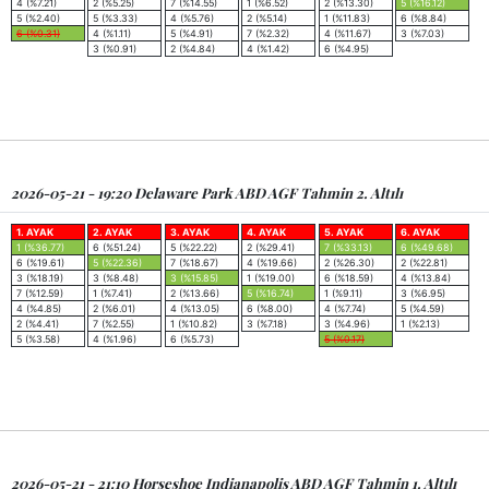
4 (%7.21)
2 (%5.25)
7 (%14.55)
1 (%6.52)
2 (%13.30)
5 (%16.12)
5 (%2.40)
5 (%3.33)
4 (%5.76)
2 (%5.14)
1 (%11.83)
6 (%8.84)
6 (%0.31)
4 (%1.11)
5 (%4.91)
7 (%2.32)
4 (%11.67)
3 (%7.03)
3 (%0.91)
2 (%4.84)
4 (%1.42)
6 (%4.95)
2026-05-21 - 19:20 Delaware Park ABD AGF Tahmin 2. Altılı
1. AYAK
2. AYAK
3. AYAK
4. AYAK
5. AYAK
6. AYAK
1 (%36.77)
6 (%51.24)
5 (%22.22)
2 (%29.41)
7 (%33.13)
6 (%49.68)
6 (%19.61)
5 (%22.36)
7 (%18.67)
4 (%19.66)
2 (%26.30)
2 (%22.81)
3 (%18.19)
3 (%8.48)
3 (%15.85)
1 (%19.00)
6 (%18.59)
4 (%13.84)
7 (%12.59)
1 (%7.41)
2 (%13.66)
5 (%16.74)
1 (%9.11)
3 (%6.95)
4 (%4.85)
2 (%6.01)
4 (%13.05)
6 (%8.00)
4 (%7.74)
5 (%4.59)
2 (%4.41)
7 (%2.55)
1 (%10.82)
3 (%7.18)
3 (%4.96)
1 (%2.13)
5 (%3.58)
4 (%1.96)
6 (%5.73)
5 (%0.17)
2026-05-21 - 21:10 Horseshoe Indianapolis ABD AGF Tahmin 1. Altılı