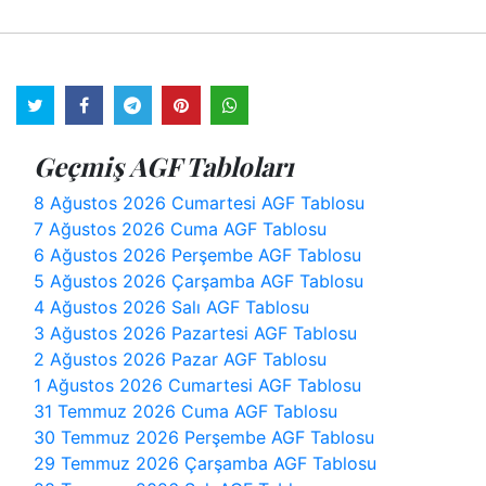
Geçmiş AGF Tabloları
8 Ağustos 2026 Cumartesi AGF Tablosu
7 Ağustos 2026 Cuma AGF Tablosu
6 Ağustos 2026 Perşembe AGF Tablosu
5 Ağustos 2026 Çarşamba AGF Tablosu
4 Ağustos 2026 Salı AGF Tablosu
3 Ağustos 2026 Pazartesi AGF Tablosu
2 Ağustos 2026 Pazar AGF Tablosu
1 Ağustos 2026 Cumartesi AGF Tablosu
31 Temmuz 2026 Cuma AGF Tablosu
30 Temmuz 2026 Perşembe AGF Tablosu
29 Temmuz 2026 Çarşamba AGF Tablosu