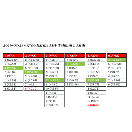
2026-05-21 - 17:00 Karma AGF Tahmin 1. Altılı
1. AYAK
2. AYAK
3. AYAK
4. AYAK
5. AYAK
6. AYAK
6 (%36.10)
8 (%38.76)
9 (%28.17)
4 (%49.17)
4 (%33.28)
3 (%38.84)
5 (%22.24)
3 (%15.55)
4 (%15.26)
1 (%25.90)
5 (%13.12)
5 (%23.68)
4 (%12.67)
5 (%15.38)
5 (%12.99)
7 (%15.76)
10 (%11.70)
2 (%13.23)
7 (%8.64)
1 (%14.20)
3 (%12.15)
2 (%6.96)
1 (%10.50)
1 (%8.82)
3 (%7.36)
2 (%5.60)
11 (%9.57)
6 (%1.04)
9 (%9.01)
4 (%7.07)
1 (%5.99)
4 (%0.61)
12 (%8.83)
3 (%0.71)
2 (%8.91)
7 (%4.76)
2 (%5.33)
7 (%0.61)
8 (%4.60)
5 (%0.46)
7 (%8.77)
6 (%3.59)
8 (%1.68)
6 (%9.30)
10 (%3.54)
3 (%2.76)
6 (%1.58)
8 (%1.19)
1 (%1.49)
11 (%0.46)
2 (%1.00)
12 (%0.28)
7 (%0.82)
6 (%0.01)