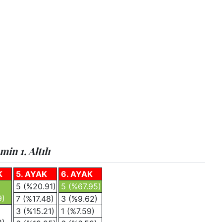
n 1. Altılı
K
5. AYAK
6. AYAK
5 (%20.91)
5 (%67.95)
9)
7 (%17.48)
3 (%9.62)
3 (%15.21)
1 (%7.59)