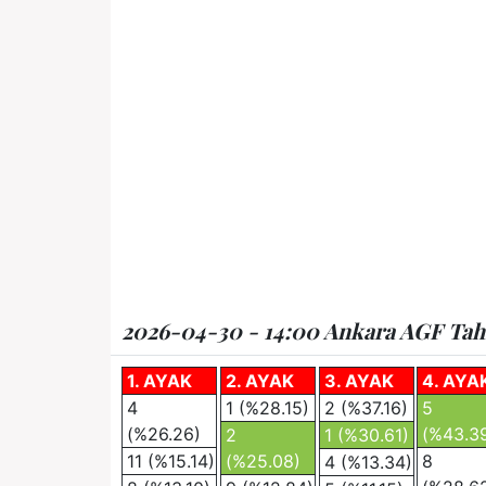
2026-04-30 - 14:00 Ankara AGF Tahmi
1. AYAK
2. AYAK
3. AYAK
4. AYA
4
1 (%28.15)
2 (%37.16)
5
(%26.26)
(%43.3
2
1 (%30.61)
11 (%15.14)
(%25.08)
8
4 (%13.34)