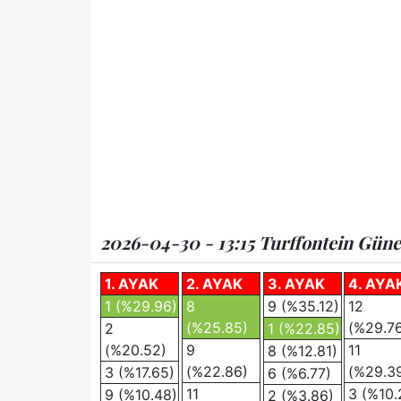
2026-04-30 - 13:15 Turffontein Güney
1. AYAK
2. AYAK
3. AYAK
4. AYA
1 (%29.96)
8
9 (%35.12)
12
(%25.85)
(%29.7
2
1 (%22.85)
(%20.52)
9
11
8 (%12.81)
(%22.86)
(%29.3
3 (%17.65)
6 (%6.77)
11
3 (%10.
9 (%10.48)
2 (%3.86)