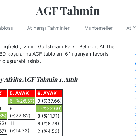
AGF Tahmin
ablosu
At Yarışı Tahminleri
Muhtemeller
At Y
ingfield , İzmir , Gulfstream Park , Belmont At The
D koşularına AGF tabloları, 6`lı ganyan favorisi
oluşturabilirsiniz.
 Afrika AGF Tahmin 1. Altılı
K
5. AYAK
6. AYAK
8 (%26.37)
9 (%37.66)
8)
9
1 (%22.60)
65)
(%22.62)
8 (%11.71)
32)
11
6 (%6.76)
(%14.32)
67)
2 (%4.53)