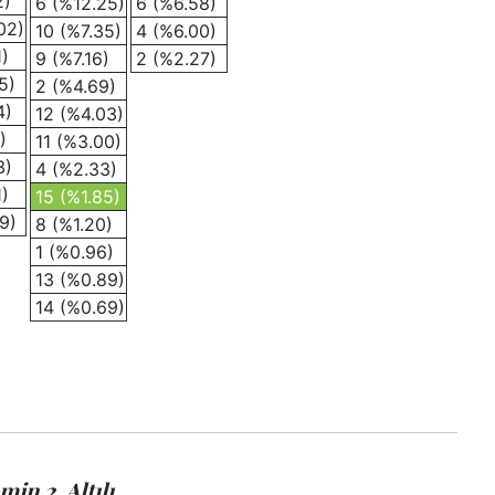
2)
6 (%12.25)
6 (%6.58)
02)
10 (%7.35)
4 (%6.00)
1)
9 (%7.16)
2 (%2.27)
5)
2 (%4.69)
4)
12 (%4.03)
)
11 (%3.00)
3)
4 (%2.33)
1)
15 (%1.85)
9)
8 (%1.20)
1 (%0.96)
13 (%0.89)
14 (%0.69)
n 2. Altılı