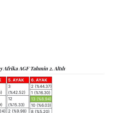
 Afrika AGF Tahmin 2. Altılı
K
5. AYAK
6. AYAK
3
2 (%44.37)
6)
(%42.52)
1 (%16.30)
12
13 (%8.94)
9)
(%15.33)
10 (%6.03)
24)
2 (%9.98)
8 (%5.20)