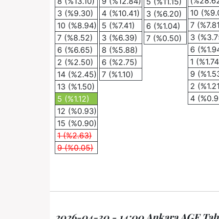
(%28.6
8 (%13.10)
9 (%12.84)
5 (%11.15)
10 (%9.
3 (%9.30)
4 (%10.41)
3 (%6.20)
7 (%7.8
10 (%8.94)
5 (%7.41)
6 (%1.04)
3 (%3.7
7 (%8.52)
3 (%6.39)
7 (%0.50)
6 (%1.9
6 (%6.65)
8 (%5.88)
1 (%1.74
2 (%2.50)
6 (%2.75)
9 (%1.5
14 (%2.45)
7 (%1.10)
2 (%1.2
13 (%1.50)
4 (%0.9
5 (%1.12)
12 (%0.93)
15 (%0.90)
1 (%2.63)
9 (%0.05)
2026-04-30 - 14:00 Ankara AGF Tahmi