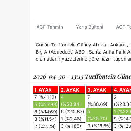
AGF Tahmin
Yarış Bülteni
AGF T
Günün Turffontein Güney Afrika , Ankara , L
Big A (Aqueduct) ABD , Santa Anita Park AB
olan atların yüzdelerine göre hazır kuponlar 
2026-04-30 - 13:15 Turffontein Güney
1. AYAK
2. AYAK
3. AYAK
4. AYA
7 (%41.12)
4
7
2
(%50.94)
(%38.69)
(%23.8
5 (%27.93)
6 (%15.87)
5
1 (%23.
6 (%14.69)
(%25.70)
1 (%2.48)
9 (%14.
3 (%11.54)
3 (%16.65)
3 (%1.85)
3 (%12.
2 (%2.28)