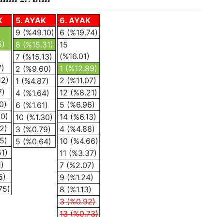
K
5. AYAK
6. AYAK
9 (%49.10)
6 (%19.74)
5)
8 (%15.31)
15
(%16.01)
7 (%15.13)
7)
1 (%12.89)
2 (%9.60)
12)
2 (%11.07)
1 (%4.87)
7)
12 (%8.21)
4 (%1.64)
0)
5 (%6.96)
6 (%1.61)
10)
14 (%6.13)
10 (%1.30)
2)
4 (%4.88)
3 (%0.79)
5)
10 (%4.66)
5 (%0.64)
51)
11 (%3.37)
1)
7 (%2.07)
5)
9 (%1.24)
75)
8 (%1.13)
3 (%0.92)
13 (%0.73)