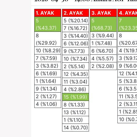
1. AYAK
2. AYAK
3. AYAK
4. AYA
5
5 (%20.14)
5
7
(%43.37)
(%68.73)
(%23.3
7 (%16.72)
8
3 (%9.44)
8
3 (%14.40)
(%29.92)
(%20.6
1 (%7.48)
6 (%12.06)
10 (%8.29)
4 (%19.
6 (%6.70)
9 (%7.73)
7 (%7.59)
3 (%9.1
4 (%5.57)
10 (%7.34)
3 (%3.82)
9 (%6.0
2 (%2.08)
2 (%5.14)
6 (%1.69)
12 (%4.
12 (%4.35)
1 (%1.64)
5 (%3.8
11 (%3.04)
9 (%1.34)
6 (%3.5
4 (%2.86)
2 (%1.27)
11 (%3.
15 (%1.99)
4 (%1.06)
2 (%3.1
8 (%1.33)
1 (%2.8
13 (%1.12)
10 (%0.
1 (%1.10)
14 (%0.70)