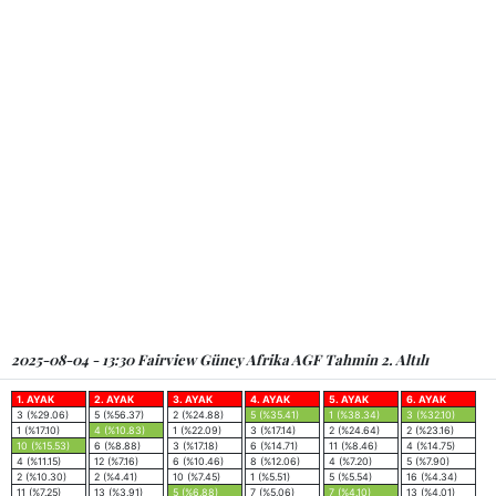
2025-08-04 - 13:30 Fairview Güney Afrika AGF Tahmin 2. Altılı
1. AYAK
2. AYAK
3. AYAK
4. AYAK
5. AYAK
6. AYAK
3 (%29.06)
5 (%56.37)
2 (%24.88)
5 (%35.41)
1 (%38.34)
3 (%32.10)
1 (%17.10)
4 (%10.83)
1 (%22.09)
3 (%17.14)
2 (%24.64)
2 (%23.16)
10 (%15.53)
6 (%8.88)
3 (%17.18)
6 (%14.71)
11 (%8.46)
4 (%14.75)
4 (%11.15)
12 (%7.16)
6 (%10.46)
8 (%12.06)
4 (%7.20)
5 (%7.90)
2 (%10.30)
2 (%4.41)
10 (%7.45)
1 (%5.51)
5 (%5.54)
16 (%4.34)
11 (%7.25)
13 (%3.91)
5 (%6.88)
7 (%5.06)
7 (%4.10)
13 (%4.01)