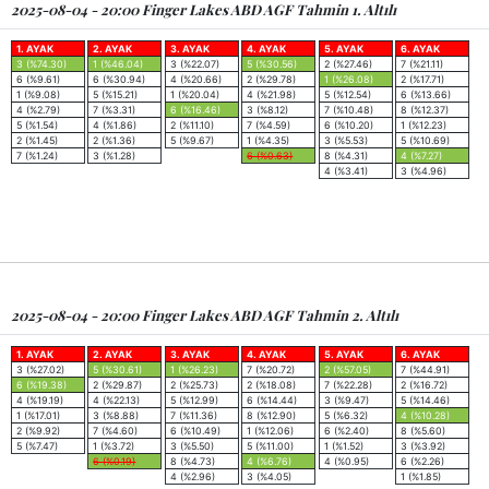
2025-08-04 - 20:00 Finger Lakes ABD AGF Tahmin 1. Altılı
1. AYAK
2. AYAK
3. AYAK
4. AYAK
5. AYAK
6. AYAK
3 (%74.30)
1 (%46.04)
3 (%22.07)
5 (%30.56)
2 (%27.46)
7 (%21.11)
6 (%9.61)
6 (%30.94)
4 (%20.66)
2 (%29.78)
1 (%26.08)
2 (%17.71)
1 (%9.08)
5 (%15.21)
1 (%20.04)
4 (%21.98)
5 (%12.54)
6 (%13.66)
4 (%2.79)
7 (%3.31)
6 (%16.46)
3 (%8.12)
7 (%10.48)
8 (%12.37)
5 (%1.54)
4 (%1.86)
2 (%11.10)
7 (%4.59)
6 (%10.20)
1 (%12.23)
2 (%1.45)
2 (%1.36)
5 (%9.67)
1 (%4.35)
3 (%5.53)
5 (%10.69)
7 (%1.24)
3 (%1.28)
6 (%0.63)
8 (%4.31)
4 (%7.27)
4 (%3.41)
3 (%4.96)
2025-08-04 - 20:00 Finger Lakes ABD AGF Tahmin 2. Altılı
1. AYAK
2. AYAK
3. AYAK
4. AYAK
5. AYAK
6. AYAK
3 (%27.02)
5 (%30.61)
1 (%26.23)
7 (%20.72)
2 (%57.05)
7 (%44.91)
6 (%19.38)
2 (%29.87)
2 (%25.73)
2 (%18.08)
7 (%22.28)
2 (%16.72)
4 (%19.19)
4 (%22.13)
5 (%12.99)
6 (%14.44)
3 (%9.47)
5 (%14.46)
1 (%17.01)
3 (%8.88)
7 (%11.36)
8 (%12.90)
5 (%6.32)
4 (%10.28)
2 (%9.92)
7 (%4.60)
6 (%10.49)
1 (%12.06)
6 (%2.40)
8 (%5.60)
5 (%7.47)
1 (%3.72)
3 (%5.50)
5 (%11.00)
1 (%1.52)
3 (%3.92)
6 (%0.19)
8 (%4.73)
4 (%6.76)
4 (%0.95)
6 (%2.26)
4 (%2.96)
3 (%4.05)
1 (%1.85)