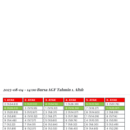
2025-08-04 - 14:00 Bursa AGF Tahmin 1. Altılı
1. AYAK
2. AYAK
3. AYAK
4. AYAK
5. AYAK
6. AYAK
2 (%34.63)
1 (%22.02)
4 (%54.16)
1 (%26.39)
5 (%22.58)
3 (%51.76)
6 (%28.03)
3 (%15.55)
1 (%15.32)
8 (%16.36)
7 (%16.27)
1 (%20.97)
3 (%20.93)
5 (%12.67)
3 (%8.31)
2 (%14.07)
8 (%14.63)
2 (%8.09)
4 (%5.89)
6 (%10.52)
2 (%8.27)
5 (%11.58)
1 (%14.09)
8 (%7.14)
9 (%4.48)
4 (%7.37)
5 (%5.60)
6 (%9.74)
4 (%10.51)
6 (%5.19)
7 (%2.22)
7 (%4.51)
6 (%3.84)
7 (%9.32)
6 (%6.30)
5 (%3.49)
8 (%1.89)
8 (%2.01)
8 (%3.53)
3 (%6.40)
9 (%4.65)
4 (%2.29)