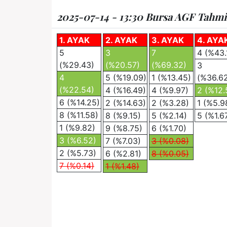
2025-07-14 - 13:30 Bursa AGF Tahmin 
1. AYAK
2. AYAK
3. AYAK
4. AYA
5
3
7
4 (%43.
(%29.43)
(%20.57)
(%69.32)
3
4
5 (%19.09)
1 (%13.45)
(%36.6
(%22.54)
4 (%16.49)
4 (%9.97)
2 (%12.
6 (%14.25)
2 (%14.63)
2 (%3.28)
1 (%5.9
8 (%11.58)
8 (%9.15)
5 (%2.14)
5 (%1.6
1 (%9.82)
9 (%8.75)
6 (%1.70)
3 (%6.52)
7 (%7.03)
3 (%0.08)
2 (%5.73)
6 (%2.81)
8 (%0.05)
7 (%0.14)
1 (%1.48)