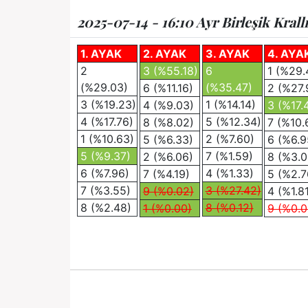
2025-07-14 - 16:10 Ayr Birleşik Krall
1. AYAK
2. AYAK
3. AYAK
4. AYA
2
3 (%55.18)
6
1 (%29.
(%29.03)
(%35.47)
6 (%11.16)
2 (%27.
3 (%19.23)
1 (%14.14)
4 (%9.03)
3 (%17.
4 (%17.76)
5 (%12.34)
8 (%8.02)
7 (%10.
1 (%10.63)
2 (%7.60)
5 (%6.33)
6 (%6.9
5 (%9.37)
7 (%1.59)
2 (%6.06)
8 (%3.0
6 (%7.96)
4 (%1.33)
7 (%4.19)
5 (%2.7
7 (%3.55)
3 (%27.42)
9 (%0.02)
4 (%1.8
8 (%2.48)
8 (%0.12)
1 (%0.00)
9 (%0.0