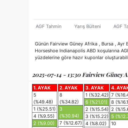
AGF Tahmin
Yarış Bülteni
AGF T
Günün Fairview Güney Afrika , Bursa , Ayr Bi
Horseshoe Indianapolis ABD koşularına AGF t
yüzdelerine göre hazır kuponlar oluşturabili
2025-07-14 - 13:30 Fairview Güney Af
1. AYAK
2. AYAK
3. AYAK
4. AYA
5
8
1 (%32.42)
7 (%16.
(%49.48)
(%34.82)
6 (%21.01)
8 (%16.
1 (%25.51)
3
2 (%15.54)
2 (%15.
(%30.94)
4 (%9.55)
3 (%15.22)
5 (%12.
7 (%12.67)
2 (%9.00)
4 (%8.02)
10