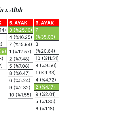
1. Altılı
K
5. AYAK
6. AYAK
14)
3 (%25.10)
7
(%35.03)
4 (%16.25)
2)
3
7 (%15.94)
(%20.64)
59)
1 (%12.57)
10 (%11.51)
8)
2 (%7.48)
8 (%9.56)
7)
5 (%7.08)
1 (%9.33)
8 (%6.47)
4 (%4.72)
6 (%5.24)
2 (%4.17)
9 (%2.32)
9 (%2.01)
10 (%1.55)
5 (%1.85)
6 (%1.18)