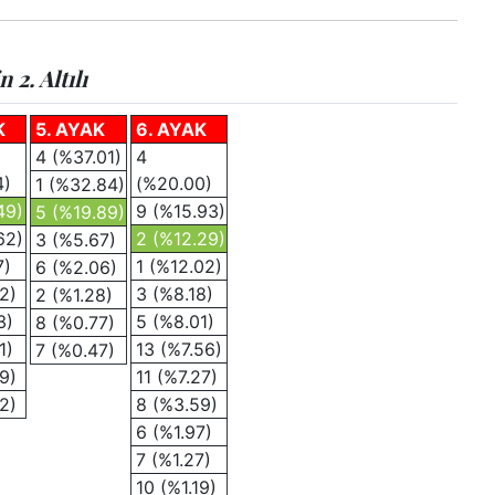
2. Altılı
K
5. AYAK
6. AYAK
4 (%37.01)
4
4)
(%20.00)
1 (%32.84)
49)
9 (%15.93)
5 (%19.89)
62)
2 (%12.29)
3 (%5.67)
7)
1 (%12.02)
6 (%2.06)
2)
3 (%8.18)
2 (%1.28)
3)
5 (%8.01)
8 (%0.77)
1)
13 (%7.56)
7 (%0.47)
9)
11 (%7.27)
2)
8 (%3.59)
6 (%1.97)
7 (%1.27)
10 (%1.19)