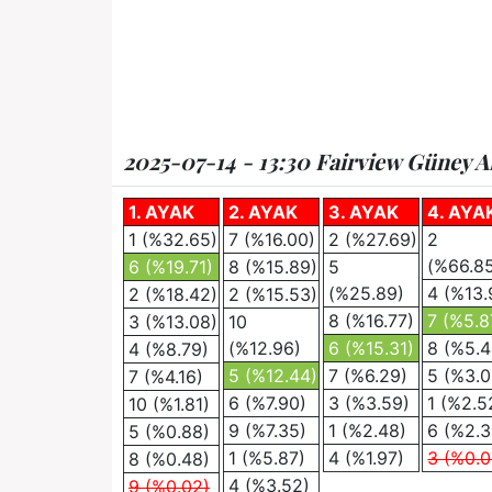
2025-07-14 - 13:30 Fairview Güney Af
1. AYAK
2. AYAK
3. AYAK
4. AYA
1 (%32.65)
7 (%16.00)
2 (%27.69)
2
(%66.8
6 (%19.71)
8 (%15.89)
5
(%25.89)
4 (%13.
2 (%18.42)
2 (%15.53)
8 (%16.77)
7 (%5.8
3 (%13.08)
10
(%12.96)
6 (%15.31)
8 (%5.4
4 (%8.79)
5 (%12.44)
7 (%6.29)
5 (%3.0
7 (%4.16)
6 (%7.90)
3 (%3.59)
1 (%2.5
10 (%1.81)
9 (%7.35)
1 (%2.48)
6 (%2.3
5 (%0.88)
1 (%5.87)
4 (%1.97)
3 (%0.0
8 (%0.48)
4 (%3.52)
9 (%0.02)