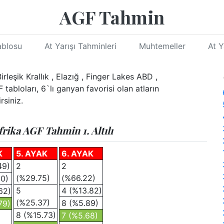
AGF Tahmin
ablosu
At Yarışı Tahminleri
Muhtemeller
At Y
rleşik Krallık , Elazığ , Finger Lakes ABD ,
abloları, 6`lı ganyan favorisi olan atların
rsiniz.
rika AGF Tahmin 1. Altılı
K
5. AYAK
6. AYAK
49)
2
2
(%29.75)
(%66.22)
10)
5
4 (%13.82)
62)
(%25.37)
8 (%5.89)
79)
8 (%15.73)
7 (%5.68)