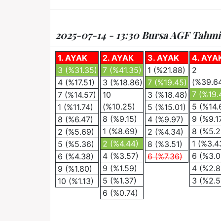
2025-07-14 - 13:30 Bursa AGF Tahmin 
1. AYAK
2. AYAK
3. AYAK
4. AYA
3 (%31.35)
7 (%41.35)
1 (%21.88)
2
(%39.6
4 (%17.51)
3 (%18.86)
7 (%19.45)
7 (%19.
7 (%14.57)
10
3 (%18.48)
(%10.25)
5 (%14.
1 (%11.74)
5 (%15.01)
8 (%9.15)
9 (%9.1
8 (%6.47)
4 (%9.97)
1 (%8.69)
8 (%5.2
2 (%5.69)
2 (%4.34)
2 (%4.44)
1 (%3.4
5 (%5.36)
8 (%3.51)
4 (%3.57)
6 (%3.0
6 (%4.38)
6 (%7.36)
9 (%1.59)
4 (%2.8
9 (%1.80)
5 (%1.37)
3 (%2.5
10 (%1.13)
6 (%0.74)