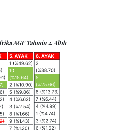
rika AGF Tahmin 2. Altılı
K
5. AYAK
6. AYAK
1 (%49.62)
2
5)
(%38.70)
10
91)
(%15.64)
5
(%25.66)
7)
2 (%10.90)
8 (%13.73)
6)
5 (%9.86)
7 (%6.44)
2)
4 (%6.62)
4 (%4.99)
2)
3 (%2.54)
1 (%4.74)
5)
8 (%1.66)
3 (%2.74)
2)
9 (%1.43)
6 (%1.62)
7 (%1.30)