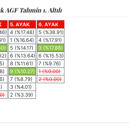
ık AGF Tahmin 1. Altılı
K
5. AYAK
6. AYAK
46)
4 (%17.48)
5 (%38.91)
91)
1 (%16.64)
4 (%17.91)
40)
5 (%14.17)
3 (%17.88)
62)
6 (%13.64)
6 (%15.53)
5)
8 (%11.61)
7 (%9.76)
8)
9 (%10.27)
1 (%0.00)
6)
7 (%8.79)
2 (%0.00)
1)
3 (%4.01)
0)
2 (%3.39)