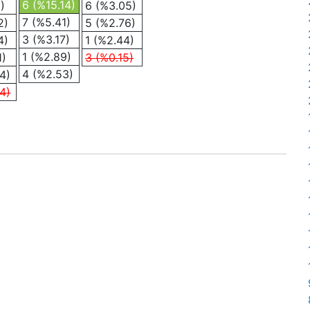
6 (%15.14)
)
6 (%3.05)
7 (%5.41)
2)
5 (%2.76)
3 (%3.17)
4)
1 (%2.44)
1 (%2.89)
1)
3 (%0.15)
4 (%2.53)
4)
4)