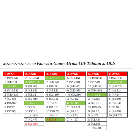
2025-07-02 - 13:30 Fairview Güney Afrika AGF Tahmin 2. Altılı
1. AYAK
2. AYAK
3. AYAK
4. AYAK
5. AYAK
6. AYAK
3 (%21.34)
2 (%35.94)
2 (%63.89)
5 (%17.46)
13 (%18.14)
1 (%48.71)
5 (%17.02)
4 (%28.85)
7 (%12.74)
1 (%15.30)
1 (%17.41)
8 (%12.82)
1 (%16.63)
9 (%9.61)
3 (%8.29)
8 (%14.02)
12 (%16.53)
3 (%12.57)
6 (%14.38)
5 (%8.65)
5 (%5.83)
9 (%13.95)
6 (%14.68)
7 (%8.52)
2 (%10.83)
3 (%5.36)
6 (%3.39)
10 (%12.19)
7 (%12.38)
9 (%7.24)
7 (%9.61)
6 (%3.98)
9 (%1.35)
3 (%9.82)
2 (%5.56)
5 (%2.89)
4 (%5.94)
12 (%2.39)
11 (%1.23)
6 (%6.88)
4 (%3.76)
6 (%2.34)
8 (%2.20)
1 (%2.27)
8 (%1.00)
11 (%3.47)
10 (%3.65)
2 (%1.94)
9 (%2.05)
10 (%1.46)
10 (%0.75)
4 (%2.80)
9 (%2.64)
4 (%1.89)
11 (%1.03)
1 (%0.41)
2 (%2.74)
5 (%1.73)
10 (%1.07)
7 (%0.47)
4 (%1.13)
7 (%1.37)
8 (%1.42)
8 (%0.00)
3 (%1.39)
11 (%0.70)