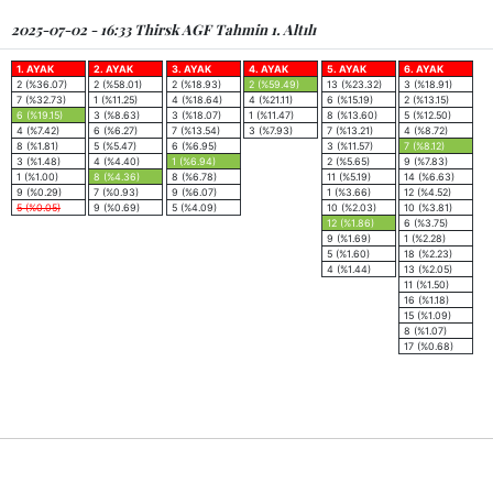
2025-07-02 - 16:33 Thirsk AGF Tahmin 1. Altılı
1. AYAK
2. AYAK
3. AYAK
4. AYAK
5. AYAK
6. AYAK
2 (%36.07)
2 (%58.01)
2 (%18.93)
2 (%59.49)
13 (%23.32)
3 (%18.91)
7 (%32.73)
1 (%11.25)
4 (%18.64)
4 (%21.11)
6 (%15.19)
2 (%13.15)
6 (%19.15)
3 (%8.63)
3 (%18.07)
1 (%11.47)
8 (%13.60)
5 (%12.50)
4 (%7.42)
6 (%6.27)
7 (%13.54)
3 (%7.93)
7 (%13.21)
4 (%8.72)
8 (%1.81)
5 (%5.47)
6 (%6.95)
3 (%11.57)
7 (%8.12)
3 (%1.48)
4 (%4.40)
1 (%6.94)
2 (%5.65)
9 (%7.83)
1 (%1.00)
8 (%4.36)
8 (%6.78)
11 (%5.19)
14 (%6.63)
9 (%0.29)
7 (%0.93)
9 (%6.07)
1 (%3.66)
12 (%4.52)
5 (%0.05)
9 (%0.69)
5 (%4.09)
10 (%2.03)
10 (%3.81)
12 (%1.86)
6 (%3.75)
9 (%1.69)
1 (%2.28)
5 (%1.60)
18 (%2.23)
4 (%1.44)
13 (%2.05)
11 (%1.50)
16 (%1.18)
15 (%1.09)
8 (%1.07)
17 (%0.68)