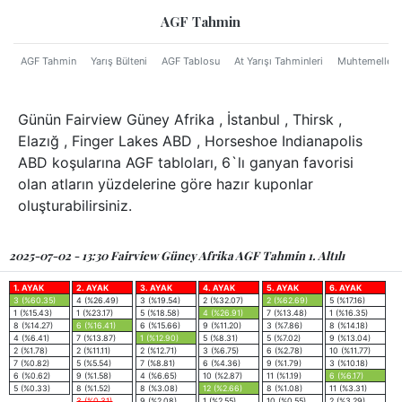
AGF Tahmin
AGF Tahmin
Yarış Bülteni
AGF Tablosu
At Yarışı Tahminleri
Muhtemeller
Günün Fairview Güney Afrika , İstanbul , Thirsk ,
Elazığ , Finger Lakes ABD , Horseshoe Indianapolis
ABD koşularına AGF tabloları, 6`lı ganyan favorisi
olan atların yüzdelerine göre hazır kuponlar
oluşturabilirsiniz.
2025-07-02 - 13:30 Fairview Güney Afrika AGF Tahmin 1. Altılı
1. AYAK
2. AYAK
3. AYAK
4. AYAK
5. AYAK
6. AYAK
3 (%60.35)
4 (%26.49)
3 (%19.54)
2 (%32.07)
2 (%62.69)
5 (%17.16)
1 (%15.43)
1 (%23.17)
5 (%18.58)
4 (%26.91)
7 (%13.48)
1 (%16.35)
8 (%14.27)
6 (%16.41)
6 (%15.66)
9 (%11.20)
3 (%7.86)
8 (%14.18)
4 (%6.41)
7 (%13.87)
1 (%12.90)
5 (%8.31)
5 (%7.02)
9 (%13.04)
2 (%1.78)
2 (%11.11)
2 (%12.71)
3 (%6.75)
6 (%2.78)
10 (%11.77)
7 (%0.82)
5 (%5.54)
7 (%8.81)
6 (%4.36)
9 (%1.79)
3 (%10.18)
6 (%0.62)
9 (%1.58)
4 (%6.65)
10 (%2.87)
11 (%1.19)
6 (%6.17)
5 (%0.33)
8 (%1.52)
8 (%3.08)
12 (%2.66)
8 (%1.08)
11 (%3.31)
3 (%0.31)
9 (%2.08)
1 (%2.55)
10 (%0.55)
2 (%3.29)