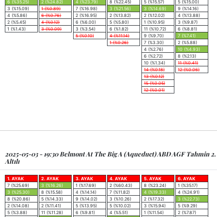
6 (%35.25)
2 (%24.82)
4 (%23.79)
8 (%22.45)
5 (%15.57)
5 (%15.00)
3 (%15.09)
1 (%0.89)
7 (%16.98)
3 (%21.56)
3 (%14.69)
9 (%14.16)
4 (%5.86)
6 (%0.76)
2 (%16.95)
2 (%13.82)
2 (%12.02)
4 (%13.88)
2 (%5.45)
4 (%0.12)
6 (%6.00)
5 (%5.80)
1 (%10.95)
3 (%9.87)
1 (%1.43)
3 (%0.09)
3 (%3.54)
6 (%1.82)
11 (%10.72)
6 (%8.81)
5 (%0.10)
4 (%11.14)
9 (%9.70)
7 (%7.41)
1 (%0.26)
7 (%3.30)
2 (%5.88)
4 (%2.76)
10 (%4.93)
6 (%2.72)
8 (%2.13)
10 (%1.34)
11 (%0.41)
14 (%0.18)
12 (%0.06)
13 (%0.12)
15 (%0.05)
12 (%0.01)
2025-05-03 - 19:30 Belmont At The Big A (Aqueduct) ABD AGF Tahmin 2.
Altılı
1. AYAK
2. AYAK
3. AYAK
4. AYAK
5. AYAK
6. AYAK
7 (%25.69)
3 (%16.26)
1 (%17.69)
2 (%60.43)
8 (%23.24)
1 (%35.17)
3 (%25.30)
8 (%15.58)
4 (%14.14)
7 (%11.82)
4 (%19.33)
4 (%24.91)
8 (%20.86)
5 (%14.33)
9 (%14.02)
3 (%10.26)
2 (%17.32)
3 (%22.73)
2 (%14.08)
2 (%11.41)
5 (%13.95)
5 (%10.02)
3 (%15.94)
5 (%9.29)
5 (%3.88)
11 (%11.28)
6 (%9.81)
4 (%5.51)
1 (%11.54)
2 (%7.87)