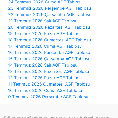
24 Temmuz 2026 Cuma AGF Tablosu
23 Temmuz 2026 Perşembe AGF Tablosu
22 Temmuz 2026 Çarşamba AGF Tablosu
21 Temmuz 2026 Salı AGF Tablosu
20 Temmuz 2026 Pazartesi AGF Tablosu
19 Temmuz 2026 Pazar AGF Tablosu
18 Temmuz 2026 Cumartesi AGF Tablosu
17 Temmuz 2026 Cuma AGF Tablosu
16 Temmuz 2026 Perşembe AGF Tablosu
15 Temmuz 2026 Çarşamba AGF Tablosu
14 Temmuz 2026 Salı AGF Tablosu
13 Temmuz 2026 Pazartesi AGF Tablosu
12 Temmuz 2026 Pazar AGF Tablosu
11 Temmuz 2026 Cumartesi AGF Tablosu
10 Temmuz 2026 Cuma AGF Tablosu
9 Temmuz 2026 Perşembe AGF Tablosu
Etiketler : agf tabloları, at yarışı, yarış bülteni, gazete