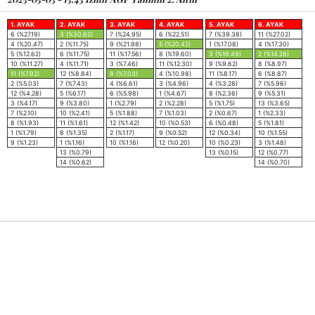
1. AYAK
2. AYAK
3. AYAK
4. AYAK
5. AYAK
6. AYAK
6 (%27.19)
3 (%30.62)
7 (%24.95)
6 (%22.51)
7 (%39.38)
11 (%27.02)
4 (%20.47)
2 (%11.75)
9 (%21.98)
5 (%20.42)
1 (%17.08)
4 (%17.30)
5 (%12.62)
6 (%11.75)
11 (%17.56)
8 (%19.60)
3 (%16.49)
2 (%14.28)
10 (%11.27)
4 (%11.71)
3 (%7.46)
11 (%12.30)
9 (%9.62)
8 (%8.97)
11 (%7.92)
12 (%8.84)
8 (%7.03)
4 (%10.98)
11 (%8.17)
6 (%8.87)
2 (%5.03)
7 (%7.43)
4 (%6.61)
3 (%4.96)
4 (%3.28)
7 (%5.96)
12 (%4.28)
5 (%6.17)
6 (%5.98)
1 (%4.67)
8 (%2.36)
9 (%5.31)
3 (%4.17)
9 (%3.80)
1 (%2.79)
2 (%2.28)
5 (%1.75)
13 (%3.65)
7 (%2.10)
10 (%2.41)
5 (%1.88)
7 (%1.03)
2 (%0.67)
1 (%2.33)
8 (%1.93)
11 (%1.61)
12 (%1.42)
10 (%0.53)
6 (%0.48)
5 (%1.81)
1 (%1.79)
8 (%1.35)
2 (%1.17)
9 (%0.52)
12 (%0.34)
10 (%1.55)
9 (%1.23)
1 (%1.16)
10 (%1.16)
12 (%0.20)
10 (%0.23)
3 (%1.48)
13 (%0.79)
13 (%0.15)
12 (%0.77)
14 (%0.62)
14 (%0.70)