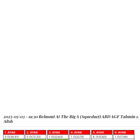
2025-05-03 - 19:30 Belmont At The Big A (Aqueduct) ABD AGF Tahmin 1.
Altılı
1. AYAK
2. AYAK
3. AYAK
4. AYAK
5. AYAK
6. AYAK
5 (%36.91)
5 (%73.32)
1 (%32.63)
7 (%23.15)
8 (%15.85)
1 (%17.46)