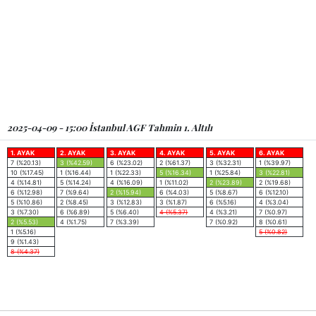
2025-04-09 - 15:00 İstanbul AGF Tahmin 1. Altılı
1. AYAK
2. AYAK
3. AYAK
4. AYAK
5. AYAK
6. AYAK
7 (%20.13)
3 (%42.59)
6 (%23.02)
2 (%61.37)
3 (%32.31)
1 (%39.97)
10 (%17.45)
1 (%16.44)
1 (%22.33)
5 (%16.34)
1 (%25.84)
3 (%22.81)
4 (%14.81)
5 (%14.24)
4 (%16.09)
1 (%11.02)
2 (%23.89)
2 (%19.68)
6 (%12.98)
7 (%9.64)
2 (%15.94)
6 (%4.03)
5 (%8.67)
6 (%12.10)
5 (%10.86)
2 (%8.45)
3 (%12.83)
3 (%1.87)
6 (%5.16)
4 (%3.04)
3 (%7.30)
6 (%6.89)
5 (%6.40)
4 (%5.37)
4 (%3.21)
7 (%0.97)
2 (%5.53)
4 (%1.75)
7 (%3.39)
7 (%0.92)
8 (%0.61)
1 (%5.16)
5 (%0.82)
9 (%1.43)
8 (%4.37)