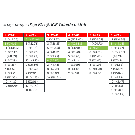
2025-04-09 - 18:30 Elazığ AGF Tahmin 1. Altılı
1. AYAK
2. AYAK
3. AYAK
4. AYAK
5. AYAK
6. AYAK
8 (%19.68)
8 (%28.84)
1 (%21.37)
6 (%39.40)
2 (%58.67)
11 (%14.38)
5 (%14.19)
1 (%12.78)
3 (%18.25)
3 (%22.38)
1 (%24.73)
3 (%14.31)
11 (%13.95)
3 (%11.11)
5 (%17.98)
8 (%12.08)
4 (%5.61)
6 (%14.27)
3 (%12.42)
6 (%9.27)
4 (%13.91)
4 (%9.43)
6 (%3.61)
13 (%12.65)
1 (%11.53)
4 (%8.98)
7 (%9.92)
5 (%5.96)
5 (%2.44)
1 (%8.21)
6 (%7.38)
10 (%8.10)
6 (%9.59)
7 (%5.11)
7 (%2.42)
5 (%7.41)
4 (%7.18)
2 (%6.80)
2 (%4.78)
1 (%2.99)
3 (%1.27)
4 (%6.69)
7 (%5.59)
9 (%3.74)
8 (%2.76)
9 (%1.48)
9 (%0.79)
7 (%6.02)
9 (%3.71)
7 (%2.92)
9 (%0.91)
2 (%1.18)
8 (%0.46)
2 (%5.64)
2 (%2.38)
12 (%2.28)
10 (%0.54)
9 (%4.25)
10 (%1.20)
5 (%2.08)
10 (%2.47)
12 (%0.79)
13 (%1.77)
12 (%1.52)
11 (%1.33)
8 (%1.36)
14 (%0.82)