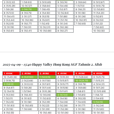
3 (%12.32)
1 (%9.93)
5 (%10.85)
9 (%5.74)
3 (%9.64)
9 (%12.87)
4 (%10.29)
12 (%7.27)
3 (%8.64)
5 (%4.46)
1 (%7.13)
6 (%10.75)
1 (%9.28)
2 (%6.79)
7 (%8.45)
1 (%3.97)
8 (%6.21)
12 (%5.80)
8 (%7.03)
8 (%5.75)
4 (%4.50)
12 (%2.84)
9 (%1.56)
11 (%4.20)
11 (%4.41)
3 (%1.37)
8 (%3.15)
7 (%1.88)
6 (%1.36)
5 (%2.61)
9 (%3.44)
10 (%0.96)
6 (%2.61)
11 (%1.74)
10 (%0.91)
8 (%2.53)
5 (%2.05)
9 (%0.77)
1 (%2.45)
4 (%1.34)
7 (%0.65)
2 (%1.22)
12 (%1.19)
7 (%0.51)
12 (%2.31)
6 (%0.36)
7 (%0.60)
6 (%0.61)
6 (%0.41)
10 (%0.68)
8 (%0.27)
10 (%0.50)
2025-04-09 - 13:40 Happy Valley Hong Kong AGF Tahmin 2. Altılı
1. AYAK
2. AYAK
3. AYAK
4. AYAK
5. AYAK
6. AYAK
10 (%49.36)
4 (%37.00)
1 (%33.15)
4 (%19.20)
11 (%26.84)
8 (%25.75)
2 (%18.75)
2 (%22.68)
3 (%17.50)
5 (%15.97)
10 (%24.75)
7 (%15.31)
3 (%9.12)
3 (%12.03)
4 (%11.81)
9 (%15.77)
6 (%9.78)
4 (%14.31)
9 (%4.97)
5 (%9.26)
9 (%11.44)
8 (%15.18)
4 (%9.68)
9 (%11.24)
12 (%4.15)
1 (%7.94)
6 (%10.26)
1 (%11.61)
1 (%8.61)
12 (%10.89)
5 (%3.94)
8 (%6.40)
12 (%5.06)
3 (%7.34)
2 (%5.85)
1 (%6.72)
1 (%3.11)
6 (%1.62)
11 (%3.83)
6 (%4.18)
8 (%5.35)
2 (%4.65)
7 (%2.45)
9 (%1.58)
8 (%2.39)
7 (%4.06)
7 (%4.65)
5 (%4.15)
11 (%1.93)
10 (%0.85)
5 (%2.22)
2 (%2.38)
9 (%1.77)
3 (%2.34)
4 (%1.16)
7 (%0.66)
2 (%1.39)
11 (%2.26)
3 (%1.56)
11 (%1.80)
8 (%0.55)
10 (%0.48)
12 (%1.06)
5 (%1.15)
10 (%1.50)