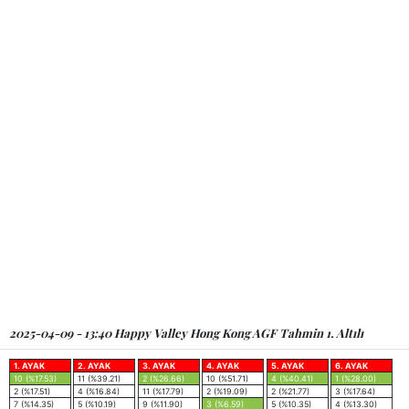
2025-04-09 - 13:40 Happy Valley Hong Kong AGF Tahmin 1. Altılı
1. AYAK
2. AYAK
3. AYAK
4. AYAK
5. AYAK
6. AYAK
10 (%17.53)
11 (%39.21)
2 (%26.66)
10 (%51.71)
4 (%40.41)
1 (%28.00)
2 (%17.51)
4 (%16.84)
11 (%17.79)
2 (%19.09)
2 (%21.77)
3 (%17.64)
7 (%14.35)
5 (%10.19)
9 (%11.90)
3 (%6.59)
5 (%10.35)
4 (%13.30)