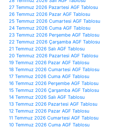
28 Temmuz 2026 Salı AGF Tablosu
27 Temmuz 2026 Pazartesi AGF Tablosu
26 Temmuz 2026 Pazar AGF Tablosu
25 Temmuz 2026 Cumartesi AGF Tablosu
24 Temmuz 2026 Cuma AGF Tablosu
23 Temmuz 2026 Perşembe AGF Tablosu
22 Temmuz 2026 Çarşamba AGF Tablosu
21 Temmuz 2026 Salı AGF Tablosu
20 Temmuz 2026 Pazartesi AGF Tablosu
19 Temmuz 2026 Pazar AGF Tablosu
18 Temmuz 2026 Cumartesi AGF Tablosu
17 Temmuz 2026 Cuma AGF Tablosu
16 Temmuz 2026 Perşembe AGF Tablosu
15 Temmuz 2026 Çarşamba AGF Tablosu
14 Temmuz 2026 Salı AGF Tablosu
13 Temmuz 2026 Pazartesi AGF Tablosu
12 Temmuz 2026 Pazar AGF Tablosu
11 Temmuz 2026 Cumartesi AGF Tablosu
10 Temmuz 2026 Cuma AGF Tablosu