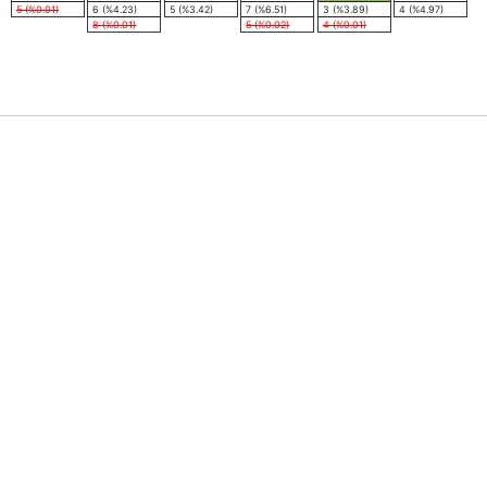
5 (%0.01)
6 (%4.23)
5 (%3.42)
7 (%6.51)
3 (%3.89)
4 (%4.97)
8 (%0.01)
5 (%0.02)
4 (%0.01)