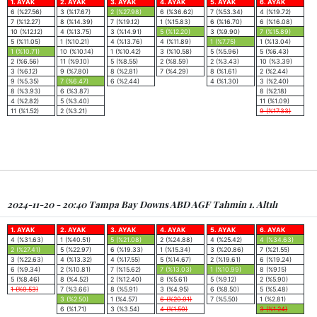
1. AYAK
2. AYAK
3. AYAK
4. AYAK
5. AYAK
6. AYAK
6 (%27.56)
3 (%17.67)
2 (%27.98)
6 (%36.62)
7 (%53.34)
4 (%19.72)
7 (%12.27)
8 (%14.39)
7 (%19.12)
1 (%15.83)
6 (%16.70)
6 (%16.08)
10 (%12.12)
4 (%13.75)
3 (%14.91)
5 (%12.20)
3 (%9.90)
7 (%15.89)
5 (%11.05)
1 (%10.21)
4 (%13.76)
4 (%11.89)
1 (%7.75)
1 (%13.04)
1 (%10.71)
10 (%10.14)
1 (%10.42)
3 (%10.58)
5 (%5.96)
5 (%6.43)
2 (%6.56)
11 (%9.10)
5 (%8.55)
2 (%8.59)
2 (%3.43)
10 (%3.39)
3 (%6.12)
9 (%7.80)
8 (%2.81)
7 (%4.29)
8 (%1.61)
2 (%2.44)
9 (%5.35)
7 (%6.47)
6 (%2.44)
4 (%1.30)
3 (%2.40)
8 (%3.93)
6 (%3.87)
8 (%2.18)
4 (%2.82)
5 (%3.40)
11 (%1.09)
11 (%1.52)
2 (%3.21)
9 (%17.33)
2024-11-20 - 20:40 Tampa Bay Downs ABD AGF Tahmin 1. Altılı
1. AYAK
2. AYAK
3. AYAK
4. AYAK
5. AYAK
6. AYAK
4 (%31.63)
1 (%40.51)
5 (%21.08)
2 (%24.88)
4 (%25.42)
4 (%34.63)
2 (%27.41)
5 (%22.97)
6 (%19.33)
1 (%15.34)
3 (%20.86)
7 (%21.55)
3 (%22.63)
4 (%13.32)
4 (%17.55)
5 (%14.67)
2 (%19.61)
6 (%19.24)
6 (%9.34)
2 (%10.81)
7 (%15.62)
7 (%13.03)
1 (%10.99)
8 (%9.15)
5 (%8.46)
8 (%4.52)
2 (%12.40)
8 (%5.61)
5 (%9.12)
2 (%5.90)
1 (%0.53)
7 (%3.66)
8 (%5.91)
3 (%4.95)
6 (%8.50)
5 (%5.48)
3 (%2.50)
1 (%4.57)
6 (%20.01)
7 (%5.50)
1 (%2.81)
6 (%1.71)
3 (%3.54)
4 (%1.50)
3 (%1.24)