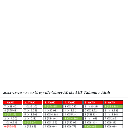
2024-11-20 - 13:30 Greyville Güney Afrika AGF Tahmin 1. Altılı
1. AYAK
2. AYAK
3. AYAK
4. AYAK
5. AYAK
6. AYAK
7 (%28.40)
1 (%39.32)
7 (%28.65)
8 (%30.10)
6 (%30.21)
1 (%32.38)
4 (%25.48)
7 (%19.02)
1 (%20.98)
1 (%15.91)
2 (%23.22)
6 (%18.38)
3 (%21.17)
5 (%13.50)
6 (%14.88)
4 (%15.34)
1 (%18.13)
3 (%15.34)
2 (%14.00)
2 (%10.18)
2 (%14.04)
3 (%14.36)
8 (%11.61)
7 (%12.89)
1 (%10.93)
4 (%6.90)
3 (%11.39)
2 (%10.99)
5 (%8.33)
2 (%9.35)
6 (%0.02)
3 (%6.85)
4 (%6.64)
6 (%6.77)
7 (%4.61)
5 (%6.69)