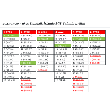
2024-11-20 - 16:50 Dundalk İrlanda AGF Tahmin 1. Altılı
1. AYAK
2. AYAK
3. AYAK
4. AYAK
5. AYAK
6. AYAK
2 (%51.46)
4 (%16.90)
10 (%59.26)
2 (%15.88)
6 (%15.28)
5 (%34.74)
3 (%10.36)
1 (%14.91)
6 (%27.65)
9 (%13.37)
2 (%14.85)
6 (%24.64)
9 (%8.71)
14 (%14.14)
3 (%4.82)
6 (%11.26)
5 (%13.30)
4 (%11.22)
11 (%7.65)
6 (%12.54)
7 (%3.15)
5 (%10.34)
4 (%11.61)
9 (%10.32)
8 (%7.40)
11 (%10.67)
9 (%1.51)
13 (%9.84)
9 (%10.83)
3 (%5.48)
7 (%4.20)
9 (%9.82)
4 (%0.94)
3 (%8.49)
1 (%10.51)
7 (%1.62)
10 (%2.92)
2 (%7.60)
8 (%0.93)
10 (%8.46)
7 (%8.64)
8 (%11.62)
1 (%2.44)
3 (%6.28)
2 (%0.65)
1 (%5.30)
10 (%6.08)
1 (%0.35)
6 (%1.29)
8 (%1.63)
1 (%0.59)
4 (%4.92)
12 (%3.48)
2 (%0.01)
4 (%1.25)
10 (%1.40)
11 (%0.17)
11 (%4.20)
14 (%1.64)
5 (%0.73)
5 (%1.38)
5 (%0.33)
7 (%3.67)
15 (%1.56)
13 (%0.55)
13 (%1.32)
14 (%1.57)
13 (%1.51)
14 (%0.55)
12 (%1.07)
8 (%1.38)
3 (%0.63)
12 (%0.49)
7 (%0.25)
12 (%1.31)
16 (%0.03)
15 (%0.04)
11 (%0.02)
17 (%0.04)
17 (%0.02)
16 (%0.02)
8 (%0.01)