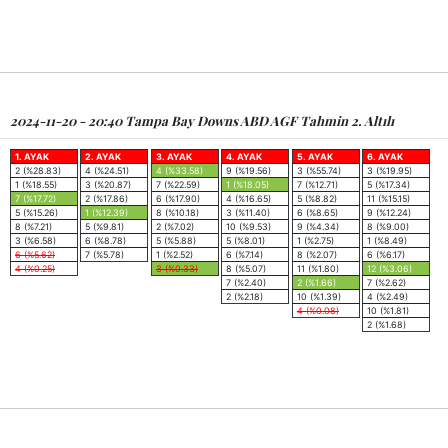
2024-11-20 - 20:40 Tampa Bay Downs ABD AGF Tahmin 2. Altılı
1. AYAK
2. AYAK
3. AYAK
4. AYAK
5. AYAK
6. AYAK
2 (%28.83)
4 (%24.51)
4 (%33.58)
9 (%19.56)
3 (%55.74)
3 (%19.95)
1 (%18.55)
3 (%20.87)
7 (%22.59)
1 (%18.05)
7 (%12.71)
5 (%17.34)
7 (%17.72)
2 (%17.86)
6 (%17.90)
4 (%16.65)
5 (%8.82)
11 (%15.15)
5 (%15.26)
1 (%12.39)
8 (%10.18)
3 (%11.40)
6 (%8.65)
9 (%12.24)
8 (%7.21)
5 (%9.81)
2 (%7.02)
10 (%9.53)
9 (%4.34)
8 (%9.00)
3 (%6.58)
6 (%8.78)
5 (%5.88)
5 (%8.01)
1 (%2.75)
1 (%8.49)
6 (%5.62)
7 (%5.78)
1 (%2.52)
6 (%7.14)
8 (%2.07)
6 (%6.17)
4 (%0.25)
3 (%0.33)
8 (%5.07)
11 (%1.80)
12 (%3.06)
7 (%2.40)
2 (%1.66)
7 (%2.62)
2 (%2.18)
10 (%1.39)
4 (%2.49)
4 (%0.08)
10 (%1.81)
2 (%1.68)