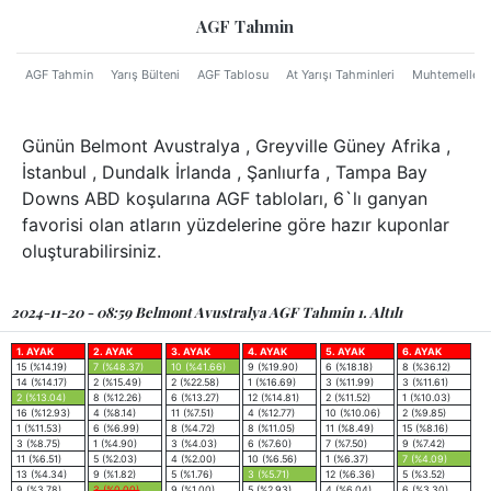
AGF Tahmin
AGF Tahmin
Yarış Bülteni
AGF Tablosu
At Yarışı Tahminleri
Muhtemeller
Günün Belmont Avustralya , Greyville Güney Afrika ,
İstanbul , Dundalk İrlanda , Şanlıurfa , Tampa Bay
Downs ABD koşularına AGF tabloları, 6`lı ganyan
favorisi olan atların yüzdelerine göre hazır kuponlar
oluşturabilirsiniz.
2024-11-20 - 08:59 Belmont Avustralya AGF Tahmin 1. Altılı
1. AYAK
2. AYAK
3. AYAK
4. AYAK
5. AYAK
6. AYAK
15 (%14.19)
7 (%48.37)
10 (%41.66)
9 (%19.90)
6 (%18.18)
8 (%36.12)
14 (%14.17)
2 (%15.49)
2 (%22.58)
1 (%16.69)
3 (%11.99)
3 (%11.61)
2 (%13.04)
8 (%12.26)
6 (%13.27)
12 (%14.81)
2 (%11.52)
1 (%10.03)
16 (%12.93)
4 (%8.14)
11 (%7.51)
4 (%12.77)
10 (%10.06)
2 (%9.85)
1 (%11.53)
6 (%6.99)
8 (%4.72)
8 (%11.05)
11 (%8.49)
15 (%8.16)
3 (%8.75)
1 (%4.90)
3 (%4.03)
6 (%7.60)
7 (%7.50)
9 (%7.42)
11 (%6.51)
5 (%2.03)
4 (%2.00)
10 (%6.56)
1 (%6.37)
7 (%4.09)
13 (%4.34)
9 (%1.82)
5 (%1.76)
3 (%5.71)
12 (%6.36)
5 (%3.52)
9 (%3.78)
3 (%0.00)
9 (%1.00)
5 (%2.93)
4 (%6.04)
6 (%3.30)