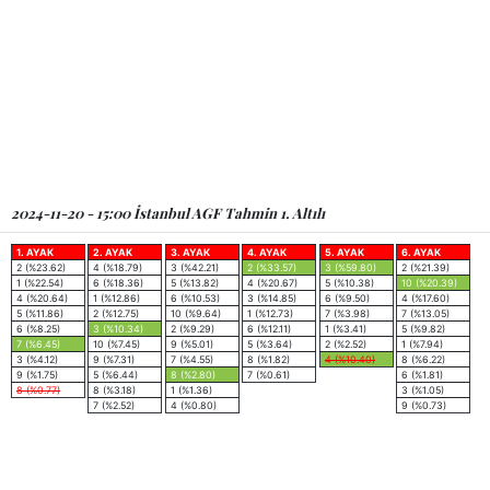
2024-11-20 - 15:00 İstanbul AGF Tahmin 1. Altılı
1. AYAK
2. AYAK
3. AYAK
4. AYAK
5. AYAK
6. AYAK
2 (%23.62)
4 (%18.79)
3 (%42.21)
2 (%33.57)
3 (%59.80)
2 (%21.39)
1 (%22.54)
6 (%18.36)
5 (%13.82)
4 (%20.67)
5 (%10.38)
10 (%20.39)
4 (%20.64)
1 (%12.86)
6 (%10.53)
3 (%14.85)
6 (%9.50)
4 (%17.60)
5 (%11.86)
2 (%12.75)
10 (%9.64)
1 (%12.73)
7 (%3.98)
7 (%13.05)
6 (%8.25)
3 (%10.34)
2 (%9.29)
6 (%12.11)
1 (%3.41)
5 (%9.82)
7 (%6.45)
10 (%7.45)
9 (%5.01)
5 (%3.64)
2 (%2.52)
1 (%7.94)
3 (%4.12)
9 (%7.31)
7 (%4.55)
8 (%1.82)
4 (%10.40)
8 (%6.22)
9 (%1.75)
5 (%6.44)
8 (%2.80)
7 (%0.61)
6 (%1.81)
8 (%0.77)
8 (%3.18)
1 (%1.36)
3 (%1.05)
7 (%2.52)
4 (%0.80)
9 (%0.73)