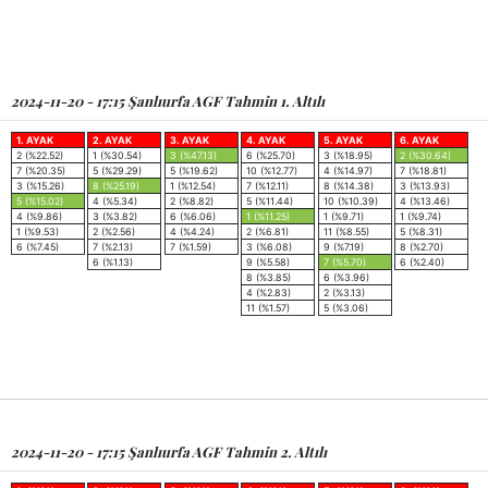
2024-11-20 - 17:15 Şanlıurfa AGF Tahmin 1. Altılı
1. AYAK
2. AYAK
3. AYAK
4. AYAK
5. AYAK
6. AYAK
2 (%22.52)
1 (%30.54)
3 (%47.13)
6 (%25.70)
3 (%18.95)
2 (%30.64)
7 (%20.35)
5 (%29.29)
5 (%19.62)
10 (%12.77)
4 (%14.97)
7 (%18.81)
3 (%15.26)
8 (%25.19)
1 (%12.54)
7 (%12.11)
8 (%14.38)
3 (%13.93)
5 (%15.02)
4 (%5.34)
2 (%8.82)
5 (%11.44)
10 (%10.39)
4 (%13.46)
4 (%9.86)
3 (%3.82)
6 (%6.06)
1 (%11.25)
1 (%9.71)
1 (%9.74)
1 (%9.53)
2 (%2.56)
4 (%4.24)
2 (%6.81)
11 (%8.55)
5 (%8.31)
6 (%7.45)
7 (%2.13)
7 (%1.59)
3 (%6.08)
9 (%7.19)
8 (%2.70)
6 (%1.13)
9 (%5.58)
7 (%5.70)
6 (%2.40)
8 (%3.85)
6 (%3.96)
4 (%2.83)
2 (%3.13)
11 (%1.57)
5 (%3.06)
2024-11-20 - 17:15 Şanlıurfa AGF Tahmin 2. Altılı